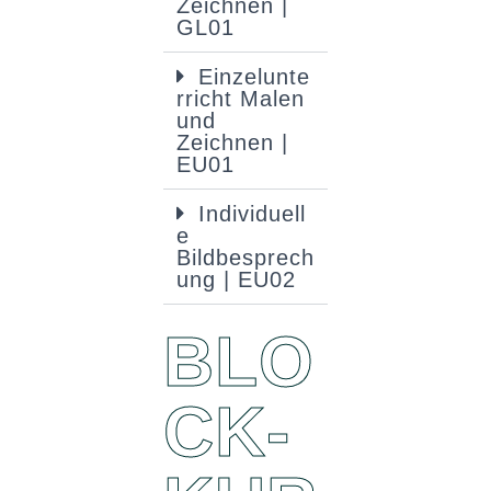
Zeichnen |
GL01
Einzelunte
rricht Malen
und
Zeichnen |
EU01
Individuell
e
Bildbesprech
ung | EU02
BLO
CK­