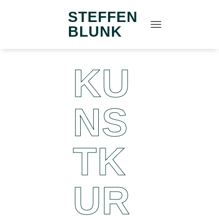
STEFFEN
BLUNK
N
A
V
I
KU
G
A
T
I
NS
O
N
U
M
TK
S
C
H
A
L
UR
T
E
N