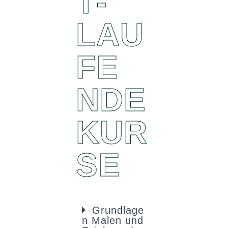
T­
LAU
FE
N­DE
KUR
SE
Grundlage
n Malen und