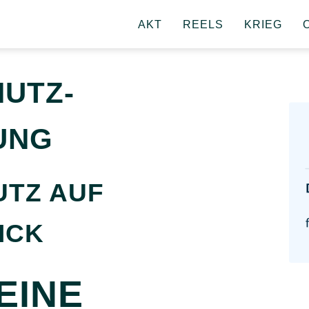
AKT
REELS
KRIEG
O
UTZ­
UNG
UTZ AUF
ICK
EINE