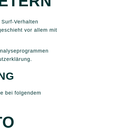
IETERN
 Surf-Verhalten
geschieht vor allem mit
n Analyseprogrammen
utzerklärung.
ING
te bei folgendem
TO