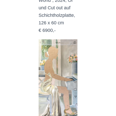
World", 2024, Öl
und Cut out auf
Schichtholzplatte,
126 x 60 cm
€ 6900,-