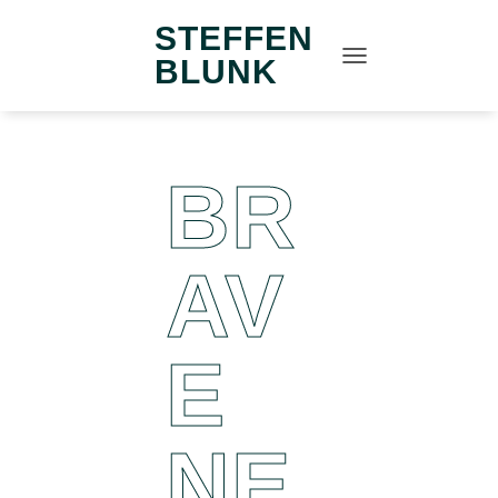
STEFFEN
BLUNK
N
A
V
I
G
BR
A
T
I
O
N
AV
U
M
S
C
E
H
A
L
T
NE
E
N